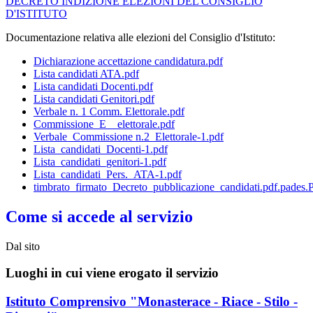
DECRETO INDIZIONE ELEZIONI DEL CONSIGLIO
D'ISTITUTO
Documentazione relativa alle elezioni del Consiglio d'Istituto:
Dichiarazione accettazione candidatura.pdf
Lista candidati ATA.pdf
Lista candidati Docenti.pdf
Lista candidati Genitori.pdf
Verbale n. 1 Comm. Elettorale.pdf
Commissione_E
__elettorale.pdf
Verbale_Commissione n.2_Elettorale-1.pdf
Lista_candidati_Docenti-1.pdf
Lista_candidati_genitori-1.pdf
Lista_candidati_Pers._ATA-1.pdf
timbrato_firmato_Decreto_pubblicazione_candidati.pdf.pades
Come si accede al servizio
Dal sito
Luoghi in cui viene erogato il servizio
Istituto Comprensivo "Monasterace - Riace - Stilo -