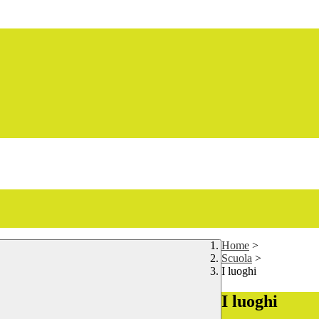
Home
>
Scuola
>
I luoghi
I luoghi