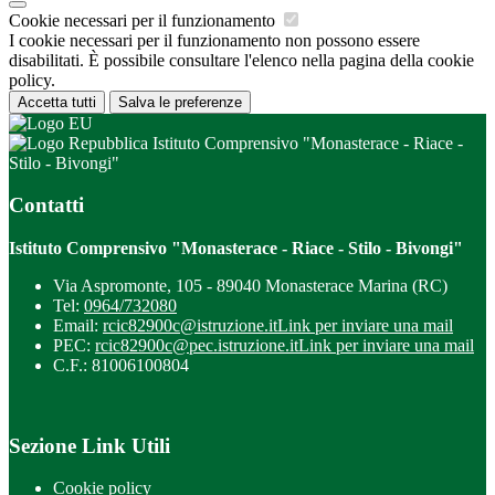
Cookie necessari per il funzionamento
I cookie necessari per il funzionamento non possono essere
disabilitati. È possibile consultare l'elenco nella pagina della cookie
policy.
Accetta tutti
Salva le preferenze
Istituto Comprensivo "Monasterace - Riace -
Stilo - Bivongi"
Contatti
Istituto Comprensivo "Monasterace - Riace - Stilo - Bivongi"
Via Aspromonte, 105 - 89040 Monasterace Marina (RC)
Tel:
0964/732080
Email:
rcic82900c@istruzione.it
Link per inviare una mail
PEC:
rcic82900c@pec.istruzione.it
Link per inviare una mail
C.F.: 81006100804
Sezione Link Utili
Cookie policy