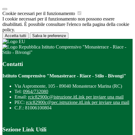
Cookie necessari per il funzionamento
I cookie necessari per il funzionamento non possono essere
disabilitati. È possibile consultare l'elenco nella pagina della cookie
policy.
Accetta tutti
Salva le preferenze
Istituto Comprensivo "Monasterace - Riace -
Stilo - Bivongi"
Contatti
Istituto Comprensivo "Monasterace - Riace - Stilo - Bivongi"
Via Aspromonte, 105 - 89040 Monasterace Marina (RC)
Tel:
0964/732080
Email:
rcic82900c@istruzione.it
Link per inviare una mail
PEC:
rcic82900c@pec.istruzione.it
Link per inviare una mail
C.F.: 81006100804
Sezione Link Utili