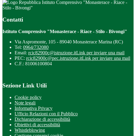
Istituto Comprensivo "Monasterace - Riace -
Stilo - Bivongi"
Contatti
Istituto Comprensivo "Monasterace - Riace - Stilo - Bivongi"
Via Aspromonte, 105 - 89040 Monasterace Marina (RC)
Tel:
0964/732080
Email:
rcic82900c@istruzione.it
Link per inviare una mail
PEC:
rcic82900c@pec.istruzione.it
Link per inviare una mail
C.F.: 81006100804
Sezione Link Utili
Cookie policy
Note legali
Informativa Privacy
Ufficio Relazioni con il Pubblico
Dichiarazione di accessibilità
Obiettivi di accessibilità
Whistleblowing
Gestione consensi cookie