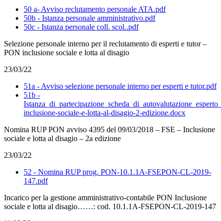
50 a- Avviso reclutamento personale ATA.pdf
50b - Istanza personale amministrativo.pdf
50c - Istanza personale coll. scol..pdf
Selezione personale interno per il reclutamento di esperti e tutor –
PON inclusione sociale e lotta al disagio
23/03/22
51a - Avviso selezione personale interno per esperti e tutor.pdf
51b -
Istanza_di_partecipazione_scheda_di_autovalutazione_esperto
inclusione-sociale-e-lotta-al-disagio-2-edizione.docx
Nomina RUP PON avviso 4395 del 09/03/2018 – FSE – Inclusione
sociale e lotta al disagio – 2a edizione
23/03/22
52 - Nomina RUP prog. PON-10.1.1A-FSEPON-CL-2019-
147.pdf
Incarico per la gestione amministrativo-contabile PON Inclusione
sociale e lotta al disagio……: cod. 10.1.1A-FSEPON-CL-2019-147