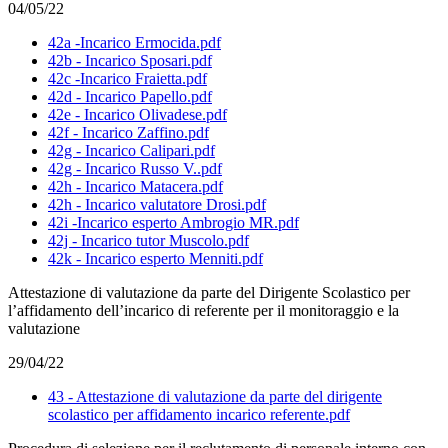
04/05/22
42a -Incarico Ermocida.pdf
42b - Incarico Sposari.pdf
42c -Incarico Fraietta.pdf
42d - Incarico Papello.pdf
42e - Incarico Olivadese.pdf
42f - Incarico Zaffino.pdf
42g - Incarico Calipari.pdf
42g - Incarico Russo V..pdf
42h - Incarico Matacera.pdf
42h - Incarico valutatore Drosi.pdf
42i -Incarico esperto Ambrogio MR.pdf
42j - Incarico tutor Muscolo.pdf
42k - Incarico esperto Menniti.pdf
Attestazione di valutazione da parte del Dirigente Scolastico per
l’affidamento dell’incarico di referente per il monitoraggio e la
valutazione
29/04/22
43 - Attestazione di valutazione da parte del dirigente
scolastico per affidamento incarico referente.pdf