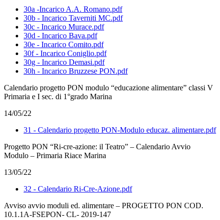
30a -Incarico A.A. Romano.pdf
30b - Incarico Taverniti MC.pdf
30c - Incarico Murace.pdf
30d - Incarico Bava.pdf
30e - Incarico Comito.pdf
30f - Incarico Coniglio.pdf
30g - Incarico Demasi.pdf
30h - Incarico Bruzzese PON.pdf
Calendario progetto PON modulo “educazione alimentare” classi V
Primaria e I sec. di 1°grado Marina
14/05/22
31 - Calendario progetto PON-Modulo educaz. alimentare.pdf
Progetto PON “Ri-cre-azione: il Teatro” – Calendario Avvio
Modulo – Primaria Riace Marina
13/05/22
32 - Calendario Ri-Cre-Azione.pdf
Avviso avvio moduli ed. alimentare – PROGETTO PON COD.
10.1.1A-FSEPON- CL- 2019-147