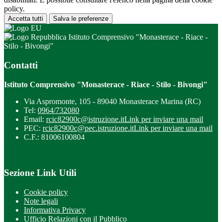
policy.
Accetta tutti
Salva le preferenze
Istituto Comprensivo "Monasterace - Riace -
Stilo - Bivongi"
Contatti
Istituto Comprensivo "Monasterace - Riace - Stilo - Bivongi"
Via Aspromonte, 105 - 89040 Monasterace Marina (RC)
Tel:
0964/732080
Email:
rcic82900c@istruzione.it
Link per inviare una mail
PEC:
rcic82900c@pec.istruzione.it
Link per inviare una mail
C.F.: 81006100804
Sezione Link Utili
Cookie policy
Note legali
Informativa Privacy
Ufficio Relazioni con il Pubblico