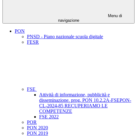
Menu di
navigazione
PON
PNSD - Piano nazionale scuola digitale
FESR
FSE
Attività di informazione, pubblicità e
disseminazione. prog. PON 10.2.2A-FSEPON-
CL-2024-85 RECUPERIAMO LE
COMPETENZE
FSE 2022
POR
PON 2020
PON 2019