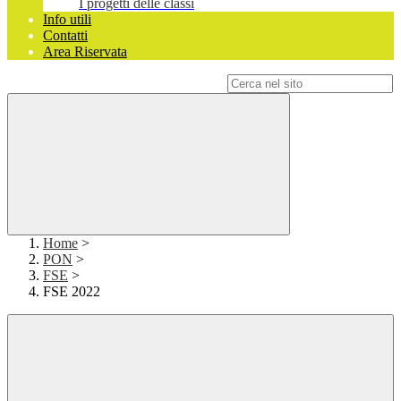
I progetti delle classi
Info utili
Contatti
Area Riservata
Campo di ricerca per le pagine del sito
Home
>
PON
>
FSE
>
FSE 2022