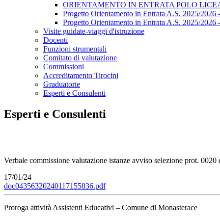
ORIENTAMENTO IN ENTRATA POLO LICEAL
Progetto Orientamento in Entrata A.S. 2025/2026
Progetto Orientamento in Entrata A.S. 2025/2026
Visite guidate-viaggi d'istruzione
Docenti
Funzioni strumentali
Comitato di valutazione
Commissioni
Accreditamento Tirocini
Graduatorie
Esperti e Consulenti
Esperti e Consulenti
Verbale commissione valutazione istanze avviso selezione prot. 0020
17/01/24
doc04356320240117155836.pdf
Proroga attività Assistenti Educativi – Comune di Monasterace