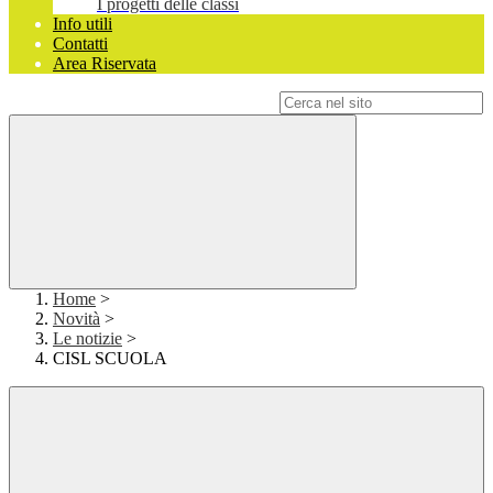
I progetti delle classi
Info utili
Contatti
Area Riservata
Campo di ricerca per le pagine del sito
Home
>
Novità
>
Le notizie
>
CISL SCUOLA