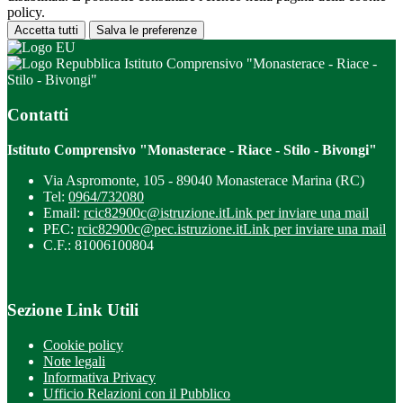
policy.
Accetta tutti
Salva le preferenze
Istituto Comprensivo "Monasterace - Riace -
Stilo - Bivongi"
Contatti
Istituto Comprensivo "Monasterace - Riace - Stilo - Bivongi"
Via Aspromonte, 105 - 89040 Monasterace Marina (RC)
Tel:
0964/732080
Email:
rcic82900c@istruzione.it
Link per inviare una mail
PEC:
rcic82900c@pec.istruzione.it
Link per inviare una mail
C.F.: 81006100804
Sezione Link Utili
Cookie policy
Note legali
Informativa Privacy
Ufficio Relazioni con il Pubblico