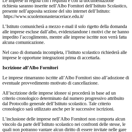
Le Imprese in regola con i requisiti e con la documentazione
richiesta saranno inserite nell’Albo Fornitori dell’Istituto Scolastico,
presente nell’apposita sezione del sito internet dell’Istituto:
https://www.scuolemonasteraceriace.edu.it/
L’Istituto comunicherà a mezzo e-mail il solo rigetto della domanda
alle imprese escluse dall’albo, evidenziandone i motivi che ne hanno
impedito l’accoglimento, mentre alle imprese iscritte non verrà fatta
alcuna comunicazione.
Nel caso di domanda incompleta, l’Istituto scolastico richiederà alle
imprese le opportune integrazioni prima di accettarla.
Iscrizione all’Albo Fornitori
Le imprese rimarranno iscritte all’Albo Fornitori sino all’adozione di
eventuale provvedimento motivato di cancellazione.
All’iscrizione delle imprese idonee si procederà in base ad un
criterio cronologico determinato dal numero progressivo attribuito
dal Protocollo generale dell’Istituto scolastico. Tale criterio
cronologico sarà utilizzato anche per le successive iscrizioni.
L’inclusione delle imprese nell’Albo Fornitori non comporta alcun
vincolo da parte dell’Istituto scolastico nei confronti delle stesse, le
quali non potranno vantare alcun diritto di essere invitate nelle gare