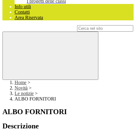
I progetti delle classi
Info utili
Contatti
Area Riservata
Campo di ricerca per le pagine del sito
Home
>
Novità
>
Le notizie
>
ALBO FORNITORI
ALBO FORNITORI
Descrizione