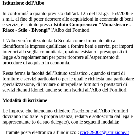
Istituzione dell’Albo
In conformità a quanto previsto dall’art. 125 del D.Lgs. 163/2006 e
s.m.i., al fine di poter ricorrere alle acquisizioni in economia di beni
e servizi, è istituito presso
Istituto Comprensivo "Monasterace -
Riace - Stilo - Bivongi"
l’Albo dei Fornitori.
L’Albo verrà utilizzato dalla Scuola come strumento atto a
identificare le imprese qualificate a fornire beni e servizi per importi
inferiori alla soglia comunitaria, qualora esistano i presupposti di
legge e/o regolamentari per poter ricorrere all’esperimento di
procedure di acquisto in economia.
Resta ferma la facoltà dell’Istituto scolastico , quando si tratti di
forniture e servizi particolari o per le quali è richiesta una particolare
specializzazione, di invitare o interpellare fornitori o prestatori di
servizi ritenuti idonei, anche se non iscritti all’Albo dei Fornitori.
Modalità di iscrizione
Le Imprese che intendano chiedere l’iscrizione all’Albo Fornitori
dovranno inoltrare la propria istanza, redatta e sottoscritta dal legale
rappresentante (o da suo delegato), con le seguenti modalità:
– tramite posta elettronica all’indirizzo
:
rcic82900c@istruzione.it