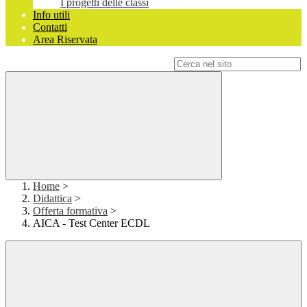
I progetti delle classi
Info utili
Contatti
Area Riservata
Campo di ricerca per le pagine del sito
Home
>
Didattica
>
Offerta formativa
>
AICA - Test Center ECDL