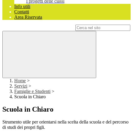
I progetti delle classi
Info utili
Contatti
Area Riservata
Campo di ricerca per le pagine del sito
Home
>
Servizi
>
Famiglie e Studenti
>
Scuola in Chiaro
Scuola in Chiaro
Strumento utile per orientarsi nella scelta della scuola e del percorso
di studi dei propri figli.