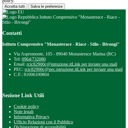
policy.
Accetta tutti
Salva le preferenze
Istituto Comprensivo "Monasterace - Riace -
Stilo - Bivongi"
Contatti
Istituto Comprensivo "Monasterace - Riace - Stilo - Bivongi"
Via Aspromonte, 105 - 89040 Monasterace Marina (RC)
Tel:
0964/732080
Email:
rcic82900c@istruzione.it
Link per inviare una mail
PEC:
rcic82900c@pec.istruzione.it
Link per inviare una mail
C.F.: 81006100804
Sezione Link Utili
Cookie policy
Note legali
Informativa Privacy
Ufficio Relazioni con il Pubblico
Dichiarazione di accessibilità