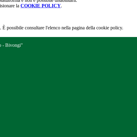
attaforma e non è possibile disabilitarli.
isionare la
COOKIE POLICY
.
 È possibile consultare l'elenco nella pagina della cookie policy.
o - Bivongi"