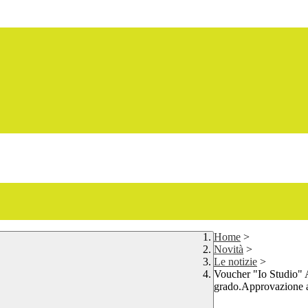
Home
>
Novità
>
Le notizie
>
Voucher "Io Studio" 
grado.Approvazione 