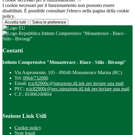
I cookie necessari per il funzionamento non possono essere
disabilitati. È possibile consultare l'elenco nella pagina della cookie
policy.
Accetta tutti
Salva le preferenze
Istituto Comprensivo "Monasterace - Riace -
Stilo - Bivongi"
Contatti
Istituto Comprensivo "Monasterace - Riace - Stilo - Bivongi"
Via Aspromonte, 105 - 89040 Monasterace Marina (RC)
Tel:
0964/732080
Email:
rcic82900c@istruzione.it
Link per inviare una mail
PEC:
rcic82900c@pec.istruzione.it
Link per inviare una mail
C.F.: 81006100804
Sezione Link Utili
Cookie policy
Note legali