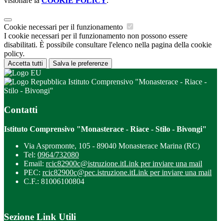
visionare la
COOKIE POLICY
.
Cookie necessari per il funzionamento
I cookie necessari per il funzionamento non possono essere
disabilitati. È possibile consultare l'elenco nella pagina della cookie
policy.
Accetta tutti
Salva le preferenze
Istituto Comprensivo "Monasterace - Riace -
Stilo - Bivongi"
Contatti
Istituto Comprensivo "Monasterace - Riace - Stilo - Bivongi"
Via Aspromonte, 105 - 89040 Monasterace Marina (RC)
Tel:
0964/732080
Email:
rcic82900c@istruzione.it
Link per inviare una mail
PEC:
rcic82900c@pec.istruzione.it
Link per inviare una mail
C.F.: 81006100804
Sezione Link Utili