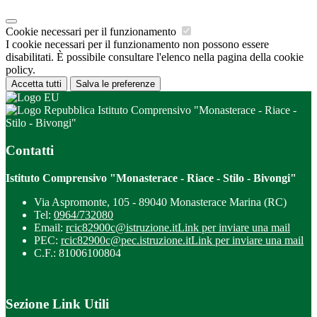
Cookie necessari per il funzionamento
I cookie necessari per il funzionamento non possono essere
disabilitati. È possibile consultare l'elenco nella pagina della cookie
policy.
Accetta tutti
Salva le preferenze
Istituto Comprensivo "Monasterace - Riace -
Stilo - Bivongi"
Contatti
Istituto Comprensivo "Monasterace - Riace - Stilo - Bivongi"
Via Aspromonte, 105 - 89040 Monasterace Marina (RC)
Tel:
0964/732080
Email:
rcic82900c@istruzione.it
Link per inviare una mail
PEC:
rcic82900c@pec.istruzione.it
Link per inviare una mail
C.F.: 81006100804
Sezione Link Utili