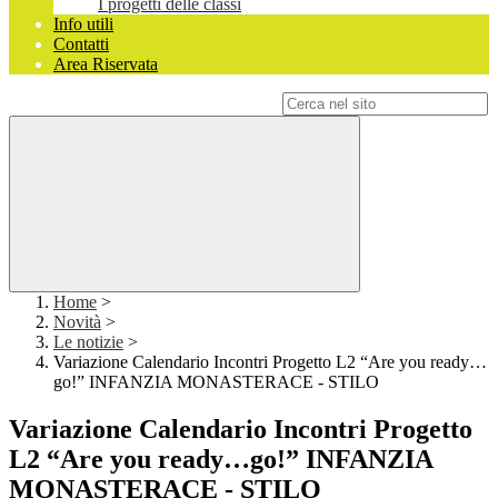
I progetti delle classi
Info utili
Contatti
Area Riservata
Campo di ricerca per le pagine del sito
Home
>
Novità
>
Le notizie
>
Variazione Calendario Incontri Progetto L2 “Are you ready…
go!” INFANZIA MONASTERACE - STILO
Variazione Calendario Incontri Progetto
L2 “Are you ready…go!” INFANZIA
MONASTERACE - STILO