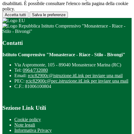
disabilitati. È possibile consultare l'elenco nella pagina della cookie
policy.
Accetta tutti
Salva le preferenze
Istituto Comprensivo "Monasterace - Riace -
Stilo - Bivongi"
Contatti
Istituto Comprensivo "Monasterace - Riace - Stilo - Bivongi"
Via Aspromonte, 105 - 89040 Monasterace Marina (RC)
Tel:
0964/732080
Email:
rcic82900c@istruzione.it
Link per inviare una mail
PEC:
rcic82900c@pec.istruzione.it
Link per inviare una mail
C.F.: 81006100804
Sezione Link Utili
Cookie policy
Note legali
Informativa Privacy