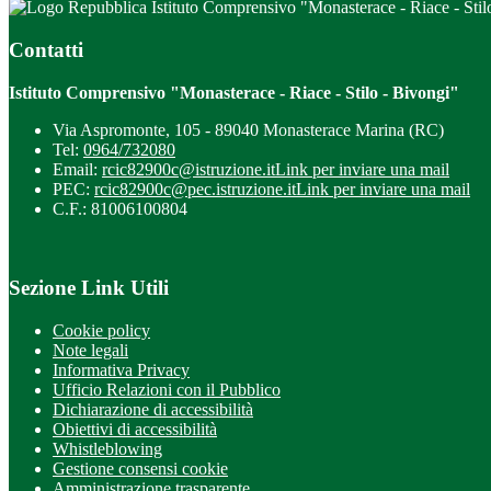
Istituto Comprensivo "Monasterace - Riace - Stil
Contatti
Istituto Comprensivo "Monasterace - Riace - Stilo - Bivongi"
Via Aspromonte, 105 - 89040 Monasterace Marina (RC)
Tel:
0964/732080
Email:
rcic82900c@istruzione.it
Link per inviare una mail
PEC:
rcic82900c@pec.istruzione.it
Link per inviare una mail
C.F.: 81006100804
Sezione Link Utili
Cookie policy
Note legali
Informativa Privacy
Ufficio Relazioni con il Pubblico
Dichiarazione di accessibilità
Obiettivi di accessibilità
Whistleblowing
Gestione consensi cookie
Amministrazione trasparente