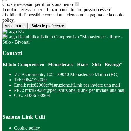
Cookie necessari per il funzionamento
I cookie necessari per il funzionamento non possono essere
disabilitati. È possibile consultare l'elenco nella pagina della cookie
policy.
Accetta tutti
Salva le preferenze
Istituto Comprensivo "Monasterace - Riace -
Stilo - Bivongi"
Contatti
Istituto Comprensivo "Monasterace - Riace - Stilo - Bivongi"
Via Aspromonte, 105 - 89040 Monasterace Marina (RC)
Tel:
0964/732080
Email:
rcic82900c@istruzione.it
Link per inviare una mail
PEC:
rcic82900c@pec.istruzione.it
Link per inviare una mail
C.F.: 81006100804
Sezione Link Utili
Cookie policy