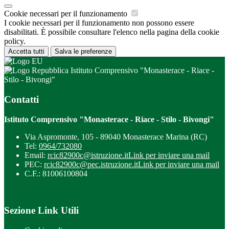
Cookie necessari per il funzionamento
I cookie necessari per il funzionamento non possono essere
disabilitati. È possibile consultare l'elenco nella pagina della cookie
policy.
Accetta tutti
Salva le preferenze
Istituto Comprensivo "Monasterace - Riace -
Stilo - Bivongi"
Contatti
Istituto Comprensivo "Monasterace - Riace - Stilo - Bivongi"
Via Aspromonte, 105 - 89040 Monasterace Marina (RC)
Tel:
0964/732080
Email:
rcic82900c@istruzione.it
Link per inviare una mail
PEC:
rcic82900c@pec.istruzione.it
Link per inviare una mail
C.F.: 81006100804
Sezione Link Utili