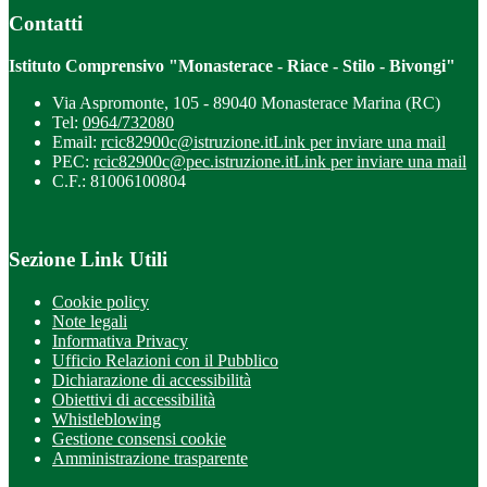
Contatti
Istituto Comprensivo "Monasterace - Riace - Stilo - Bivongi"
Via Aspromonte, 105 - 89040 Monasterace Marina (RC)
Tel:
0964/732080
Email:
rcic82900c@istruzione.it
Link per inviare una mail
PEC:
rcic82900c@pec.istruzione.it
Link per inviare una mail
C.F.: 81006100804
Sezione Link Utili
Cookie policy
Note legali
Informativa Privacy
Ufficio Relazioni con il Pubblico
Dichiarazione di accessibilità
Obiettivi di accessibilità
Whistleblowing
Gestione consensi cookie
Amministrazione trasparente