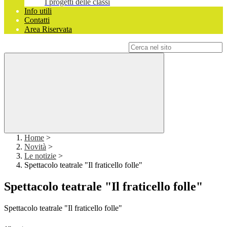
I progetti delle classi
Info utili
Contatti
Area Riservata
Campo di ricerca per le pagine del sito
Home
>
Novità
>
Le notizie
>
Spettacolo teatrale "Il fraticello folle"
Spettacolo teatrale "Il fraticello folle"
Spettacolo teatrale "Il fraticello folle"