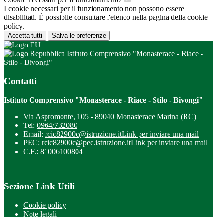
I cookie necessari per il funzionamento non possono essere
disabilitati. È possibile consultare l'elenco nella pagina della cookie
policy.
Accetta tutti
Salva le preferenze
Istituto Comprensivo "Monasterace - Riace -
Stilo - Bivongi"
Contatti
Istituto Comprensivo "Monasterace - Riace - Stilo - Bivongi"
Via Aspromonte, 105 - 89040 Monasterace Marina (RC)
Tel:
0964/732080
Email:
rcic82900c@istruzione.it
Link per inviare una mail
PEC:
rcic82900c@pec.istruzione.it
Link per inviare una mail
C.F.: 81006100804
Sezione Link Utili
Cookie policy
Note legali