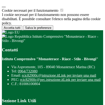
Cookie necessari per il funzionamento
I cookie necessari per il funzionamento non possono essere
disabilitati. È possibile consultare l'elenco nella pagina della cookie
policy.
Accetta tutti
Salva le preferenze
Istituto Comprensivo "Monasterace - Riace -
Stilo - Bivongi"
Contatti
Istituto Comprensivo "Monasterace - Riace - Stilo - Bivongi"
Via Aspromonte, 105 - 89040 Monasterace Marina (RC)
Tel:
0964/732080
Email:
rcic82900c@istruzione.it
Link per inviare una mail
PEC:
rcic82900c@pec.istruzione.it
Link per inviare una mail
C.F.: 81006100804
Sezione Link Utili