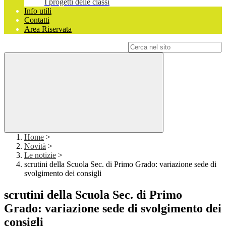
I progetti delle classi
Info utili
Contatti
Area Riservata
Campo di ricerca per le pagine del sito
Home
>
Novità
>
Le notizie
>
scrutini della Scuola Sec. di Primo Grado: variazione sede di
svolgimento dei consigli
scrutini della Scuola Sec. di Primo
Grado: variazione sede di svolgimento dei
consigli