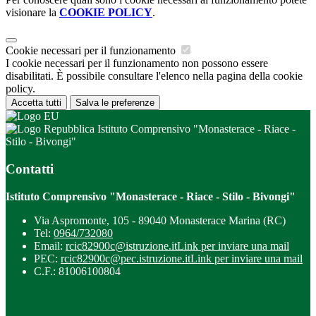
visionare la
COOKIE POLICY
.
Cookie necessari per il funzionamento
I cookie necessari per il funzionamento non possono essere
disabilitati. È possibile consultare l'elenco nella pagina della cookie
policy.
Accetta tutti
Salva le preferenze
Istituto Comprensivo "Monasterace - Riace -
Stilo - Bivongi"
Contatti
Istituto Comprensivo "Monasterace - Riace - Stilo - Bivongi"
Via Aspromonte, 105 - 89040 Monasterace Marina (RC)
Tel:
0964/732080
Email:
rcic82900c@istruzione.it
Link per inviare una mail
PEC:
rcic82900c@pec.istruzione.it
Link per inviare una mail
C.F.: 81006100804