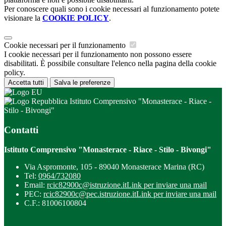
Per conoscere quali sono i cookie necessari al funzionamento potete
visionare la
COOKIE POLICY
.
Cookie necessari per il funzionamento
I cookie necessari per il funzionamento non possono essere
disabilitati. È possibile consultare l'elenco nella pagina della cookie
policy.
Accetta tutti
Salva le preferenze
Istituto Comprensivo "Monasterace - Riace -
Stilo - Bivongi"
Contatti
Istituto Comprensivo "Monasterace - Riace - Stilo - Bivongi"
Via Aspromonte, 105 - 89040 Monasterace Marina (RC)
Tel:
0964/732080
Email:
rcic82900c@istruzione.it
Link per inviare una mail
PEC:
rcic82900c@pec.istruzione.it
Link per inviare una mail
C.F.: 81006100804