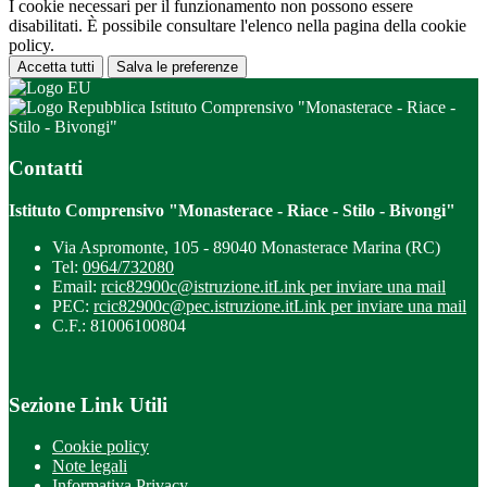
I cookie necessari per il funzionamento non possono essere
disabilitati. È possibile consultare l'elenco nella pagina della cookie
policy.
Accetta tutti
Salva le preferenze
Istituto Comprensivo "Monasterace - Riace -
Stilo - Bivongi"
Contatti
Istituto Comprensivo "Monasterace - Riace - Stilo - Bivongi"
Via Aspromonte, 105 - 89040 Monasterace Marina (RC)
Tel:
0964/732080
Email:
rcic82900c@istruzione.it
Link per inviare una mail
PEC:
rcic82900c@pec.istruzione.it
Link per inviare una mail
C.F.: 81006100804
Sezione Link Utili
Cookie policy
Note legali
Informativa Privacy