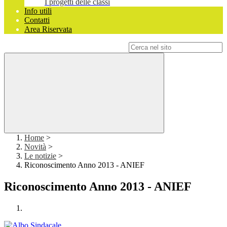
I progetti delle classi
Info utili
Contatti
Area Riservata
Campo di ricerca per le pagine del sito
Home
>
Novità
>
Le notizie
>
Riconoscimento Anno 2013 - ANIEF
Riconoscimento Anno 2013 - ANIEF