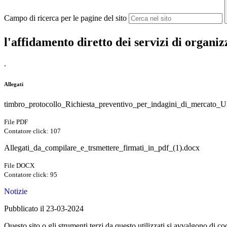
Campo di ricerca per le pagine del sito
l'affidamento diretto dei servizi di organi
.
Allegati
timbro_protocollo_Richiesta_preventivo_per_indagini_di_mercato_U
File PDF
Contatore click: 107
Allegati_da_compilare_e_trsmettere_firmati_in_pdf_(1).docx
File DOCX
Contatore click: 95
Notizie
Pubblicato il 23-03-2024
Questo sito o gli strumenti terzi da questo utilizzati si avvalgono di coo