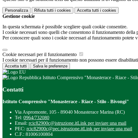
Personalizza
Rifiuta tutti
i cookies
Accetta tutti
i cookies
Gestione cookie
In questa schermata è possibile scegliere quali cookie consentire.
I cookie necessari sono quelli che consentono il funzionamento della pi
Per conoscere quali sono i cookie necessari al funzionamento potete v
Cookie necessari per il funzionamento
I cookie necessari per il funzionamento non possono essere disabilitati.
Accetta tutti
Salva le preferenze
Istituto Comprensivo "Monasterace - Riace - Stil
Contatti
Istituto Comprensivo "Monasterace - Riace - Stilo - Bivongi"
Via Aspromonte, 105 - 89040 Monasterace Marina (RC)
Tel:
0964/732080
Email:
rcic82900c@istruzione.it
Link per inviare una mail
PEC:
rcic82900c@pec.istruzione.it
Link per inviare una mail
C.F.: 81006100804