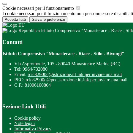
Cookie necessari per il funzionamento
I cookie necessari per il funzionamento non possono essere disabilitati.
Accetta tutti
Salva le preferenze
Istituto Comprensivo "Monasterace - Riace - Stil
Contatti
Istituto Comprensivo "Monasterace - Riace - Stilo - Bivongi"
Via Aspromonte, 105 - 89040 Monasterace Marina (RC)
Tel:
0964/732080
Email:
rcic82900c@istruzione.it
Link per inviare una mail
PEC:
rcic82900c@pec.istruzione.it
Link per inviare una mail
C.F.: 81006100804
Sezione Link Utili
Cookie policy
Note legali
Informativa Privacy