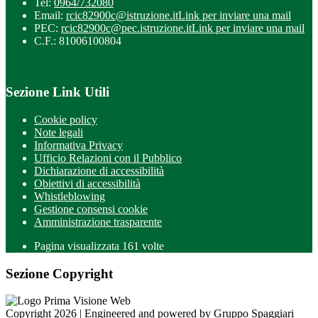
Tel:
0964/732080
Email:
rcic82900c@istruzione.it
Link per inviare una mail
PEC:
rcic82900c@pec.istruzione.it
Link per inviare una mail
C.F.: 81006100804
Sezione Link Utili
Cookie policy
Note legali
Informativa Privacy
Ufficio Relazioni con il Pubblico
Dichiarazione di accessibilità
Obiettivi di accessibilità
Whistleblowing
Gestione consensi cookie
Amministrazione trasparente
Pagina visualizzata
161
volte
Sezione Copyright
Copyright 2026 | Engineered and powered by Gruppo Spaggiari