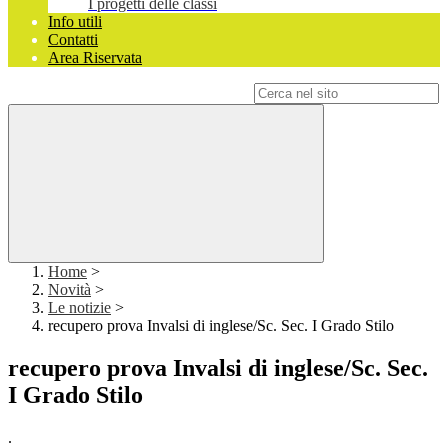
I progetti delle classi
Info utili
Contatti
Area Riservata
Campo di ricerca per le pagine del sito
Home
>
Novità
>
Le notizie
>
recupero prova Invalsi di inglese/Sc. Sec. I Grado Stilo
recupero prova Invalsi di inglese/Sc. Sec.
I Grado Stilo
.