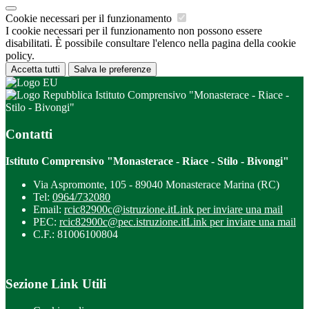
Cookie necessari per il funzionamento
I cookie necessari per il funzionamento non possono essere
disabilitati. È possibile consultare l'elenco nella pagina della cookie
policy.
Accetta tutti
Salva le preferenze
Istituto Comprensivo "Monasterace - Riace -
Stilo - Bivongi"
Contatti
Istituto Comprensivo "Monasterace - Riace - Stilo - Bivongi"
Via Aspromonte, 105 - 89040 Monasterace Marina (RC)
Tel:
0964/732080
Email:
rcic82900c@istruzione.it
Link per inviare una mail
PEC:
rcic82900c@pec.istruzione.it
Link per inviare una mail
C.F.: 81006100804
Sezione Link Utili