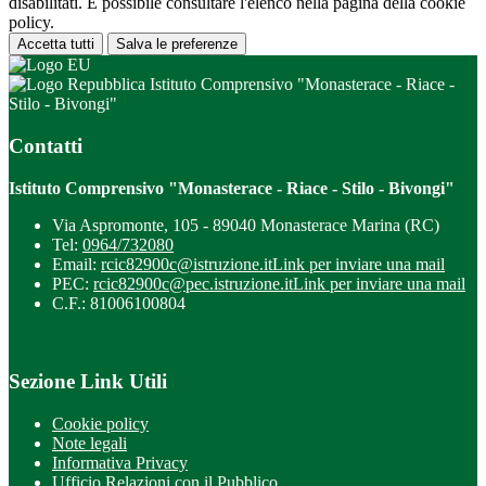
disabilitati. È possibile consultare l'elenco nella pagina della cookie
policy.
Accetta tutti
Salva le preferenze
Istituto Comprensivo "Monasterace - Riace -
Stilo - Bivongi"
Contatti
Istituto Comprensivo "Monasterace - Riace - Stilo - Bivongi"
Via Aspromonte, 105 - 89040 Monasterace Marina (RC)
Tel:
0964/732080
Email:
rcic82900c@istruzione.it
Link per inviare una mail
PEC:
rcic82900c@pec.istruzione.it
Link per inviare una mail
C.F.: 81006100804
Sezione Link Utili
Cookie policy
Note legali
Informativa Privacy
Ufficio Relazioni con il Pubblico