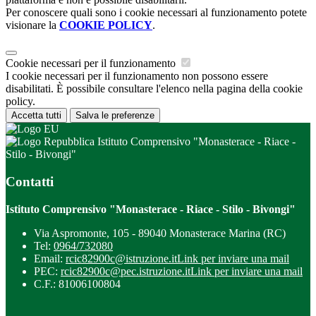
Per conoscere quali sono i cookie necessari al funzionamento potete
visionare la
COOKIE POLICY
.
Cookie necessari per il funzionamento
I cookie necessari per il funzionamento non possono essere
disabilitati. È possibile consultare l'elenco nella pagina della cookie
policy.
Accetta tutti
Salva le preferenze
Istituto Comprensivo "Monasterace - Riace -
Stilo - Bivongi"
Contatti
Istituto Comprensivo "Monasterace - Riace - Stilo - Bivongi"
Via Aspromonte, 105 - 89040 Monasterace Marina (RC)
Tel:
0964/732080
Email:
rcic82900c@istruzione.it
Link per inviare una mail
PEC:
rcic82900c@pec.istruzione.it
Link per inviare una mail
C.F.: 81006100804