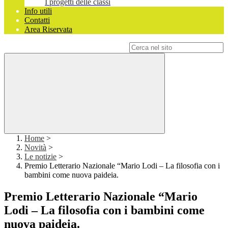
I progetti delle classi
Info utili
Contatti
Area Riservata
Campo di ricerca per le pagine del sito
Home
>
Novità
>
Le notizie
>
Premio Letterario Nazionale “Mario Lodi – La filosofia con i
bambini come nuova paideia.
Premio Letterario Nazionale “Mario
Lodi – La filosofia con i bambini come
nuova paideia.