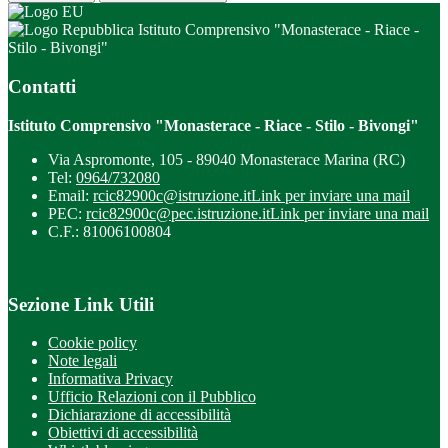
Istituto Comprensivo "Monasterace - Riace -
Stilo - Bivongi"
Contatti
Istituto Comprensivo "Monasterace - Riace - Stilo - Bivongi"
Via Aspromonte, 105 - 89040 Monasterace Marina (RC)
Tel:
0964/732080
Email:
rcic82900c@istruzione.it
Link per inviare una mail
PEC:
rcic82900c@pec.istruzione.it
Link per inviare una mail
C.F.: 81006100804
Sezione Link Utili
Cookie policy
Note legali
Informativa Privacy
Ufficio Relazioni con il Pubblico
Dichiarazione di accessibilità
Obiettivi di accessibilità