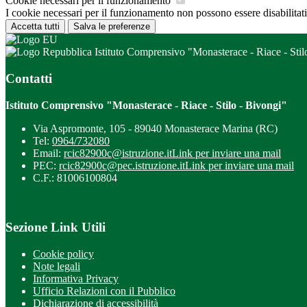
Cookie necessari per il funzionamento
I cookie necessari per il funzionamento non possono essere disabilitati.
Accetta tutti
Salva le preferenze
Istituto Comprensivo "Monasterace - Riace - Stil
Contatti
Istituto Comprensivo "Monasterace - Riace - Stilo - Bivongi"
Via Aspromonte, 105 - 89040 Monasterace Marina (RC)
Tel:
0964/732080
Email:
rcic82900c@istruzione.it
Link per inviare una mail
PEC:
rcic82900c@pec.istruzione.it
Link per inviare una mail
C.F.: 81006100804
Sezione Link Utili
Cookie policy
Note legali
Informativa Privacy
Ufficio Relazioni con il Pubblico
Dichiarazione di accessibilità