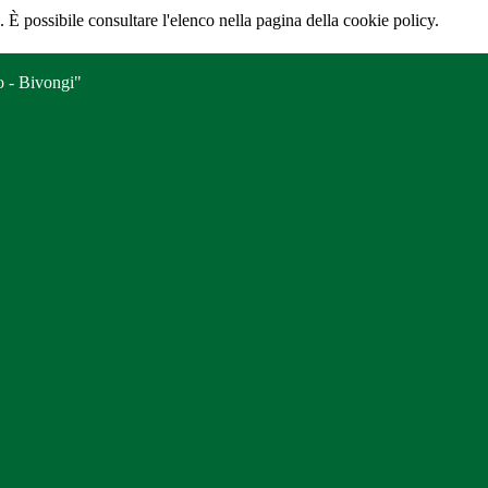
 È possibile consultare l'elenco nella pagina della cookie policy.
o - Bivongi"