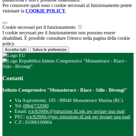
Per conoscere quali sono i cookie necessari al funzionamento potete
visionare la
COOKIE POLICY
.
Cookie necessari per il funzionamento
I cookie necessari per il funzionamento non possono essere
disabilitati. È possibile consultare l'elenco nella pagina della cookie
policy.
Accetta tutti
Salva le preferenze
Istituto Comprensivo "Monasterace - Riace -
Stilo - Bivongi"
Contatti
Istituto Comprensivo "Monasterace - Riace - Stilo - Bivongi"
Via Aspromonte, 105 - 89040 Monasterace Marina (RC)
Tel:
0964/732080
Email:
rcic82900c@istruzione.it
Link per inviare una mail
PEC:
rcic82900c@pec.istruzione.it
Link per inviare una mail
C.F.: 81006100804