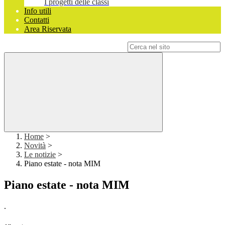
I progetti delle classi
Info utili
Contatti
Area Riservata
Campo di ricerca per le pagine del sito
Home
>
Novità
>
Le notizie
>
Piano estate - nota MIM
Piano estate - nota MIM
.