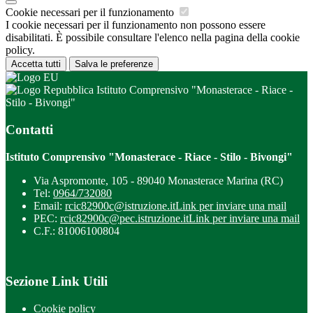
Cookie necessari per il funzionamento
I cookie necessari per il funzionamento non possono essere
disabilitati. È possibile consultare l'elenco nella pagina della cookie
policy.
Accetta tutti
Salva le preferenze
Istituto Comprensivo "Monasterace - Riace -
Stilo - Bivongi"
Contatti
Istituto Comprensivo "Monasterace - Riace - Stilo - Bivongi"
Via Aspromonte, 105 - 89040 Monasterace Marina (RC)
Tel:
0964/732080
Email:
rcic82900c@istruzione.it
Link per inviare una mail
PEC:
rcic82900c@pec.istruzione.it
Link per inviare una mail
C.F.: 81006100804
Sezione Link Utili
Cookie policy