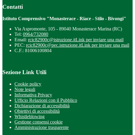
Contatti
Istituto Comprensivo "Monasterace - Riace - Stilo - Bivongi"
Via Aspromonte, 105 - 89040 Monasterace Marina (RC)
Tel:
0964/732080
Email:
rcic82900c@istruzione.it
Link per inviare una mail
PEC:
rcic82900c@pec.istruzione.it
Link per inviare una mail
C.F.: 81006100804
Sezione Link Utili
Cookie policy
Note legali
Informativa Privacy
Ufficio Relazioni con il Pubblico
Dichiarazione di accessibilità
Obiettivi di accessibilità
Whistleblowing
Gestione consensi cookie
Amministrazione trasparente