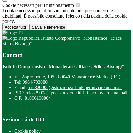
Cookie necessari per il funzionamento
I cookie necessari per il funzionamento non possono essere
disabilitati. È possibile consultare l'elenco nella pagina della cookie
policy.
Accetta tutti
Salva le preferenze
Istituto Comprensivo "Monasterace - Riace -
Stilo - Bivongi"
Contatti
Istituto Comprensivo "Monasterace - Riace - Stilo - Bivongi"
Via Aspromonte, 105 - 89040 Monasterace Marina (RC)
Tel:
0964/732080
Email:
rcic82900c@istruzione.it
Link per inviare una mail
PEC:
rcic82900c@pec.istruzione.it
Link per inviare una mail
C.F.: 81006100804
Sezione Link Utili
Cookie policy