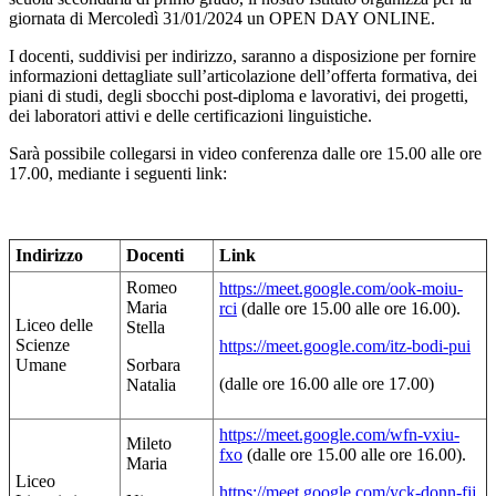
giornata di Mercoledì 31/01/2024 un OPEN DAY ONLINE.
I docenti, suddivisi per indirizzo, saranno a disposizione per fornire
informazioni dettagliate sull’articolazione dell’offerta formativa, dei
piani di studi, degli sbocchi post-diploma e lavorativi, dei progetti,
dei laboratori attivi e delle certificazioni linguistiche.
Sarà possibile collegarsi in video conferenza dalle ore 15.00 alle ore
17.00, mediante i seguenti link:
Indirizzo
Docenti
Link
Romeo
https://meet.google.com/ook-moiu-
Maria
rci
(dalle ore 15.00 alle ore 16.00).
Liceo delle
Stella
Scienze
https://meet.google.com/itz-bodi-pui
Umane
Sorbara
(dalle ore 16.00 alle ore 17.00)
Natalia
https://meet.google.com/wfn-vxiu-
Mileto
fxo
(dalle ore 15.00 alle ore 16.00).
Maria
Liceo
https://meet.google.com/yck-donn-fjj