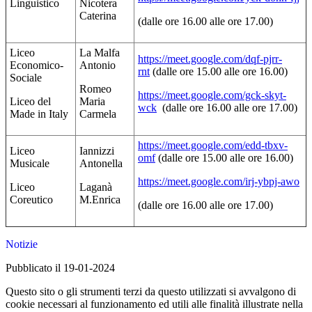
Linguistico
Nicotera
Caterina
(dalle ore 16.00 alle ore 17.00)
Liceo
La Malfa
https://meet.google.com/dqf-pjrr-
Economico-
Antonio
rnt
(dalle ore 15.00 alle ore 16.00)
Sociale
Romeo
https://meet.google.com/gck-skyt-
Liceo del
Maria
wck
(dalle ore 16.00 alle ore 17.00)
Made in Italy
Carmela
https://meet.google.com/edd-tbxv-
Liceo
Iannizzi
omf
(dalle ore 15.00 alle ore 16.00)
Musicale
Antonella
https://meet.google.com/irj-ybpj-awo
Liceo
Laganà
Coreutico
M.Enrica
(dalle ore 16.00 alle ore 17.00)
Notizie
Pubblicato il 19-01-2024
Questo sito o gli strumenti terzi da questo utilizzati si avvalgono di
cookie necessari al funzionamento ed utili alle finalità illustrate nella