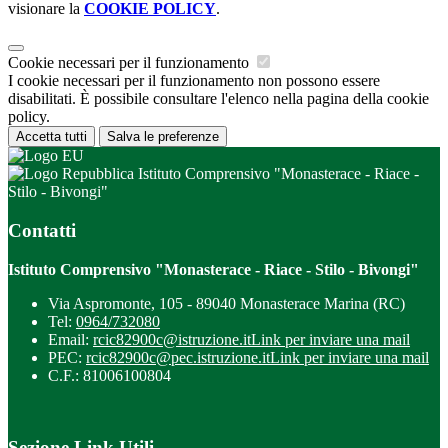
visionare la
COOKIE POLICY
.
Cookie necessari per il funzionamento
I cookie necessari per il funzionamento non possono essere
disabilitati. È possibile consultare l'elenco nella pagina della cookie
policy.
Accetta tutti
Salva le preferenze
Istituto Comprensivo "Monasterace - Riace -
Stilo - Bivongi"
Contatti
Istituto Comprensivo "Monasterace - Riace - Stilo - Bivongi"
Via Aspromonte, 105 - 89040 Monasterace Marina (RC)
Tel:
0964/732080
Email:
rcic82900c@istruzione.it
Link per inviare una mail
PEC:
rcic82900c@pec.istruzione.it
Link per inviare una mail
C.F.: 81006100804
Sezione Link Utili