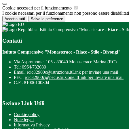
Cookie necessari per il funzionamento
I cookie necessari per il funzionamento non possono essere disabilitati.
Accetta tutti
Salva le preferenze
Istituto Comprensivo "Monasterace - Riace - Stil
Contatti
Istituto Comprensivo "Monasterace - Riace - Stilo - Bivongi"
Via Aspromonte, 105 - 89040 Monasterace Marina (RC)
Tel:
0964/732080
Email:
rcic82900c@istruzione.it
Link per inviare una mail
PEC:
rcic82900c@pec.istruzione.it
Link per inviare una mail
C.F.: 81006100804
Sezione Link Utili
Cookie policy
Note legali
Informativa Privacy