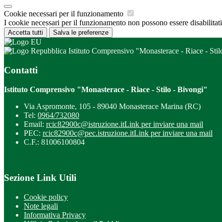
Cookie necessari per il funzionamento
I cookie necessari per il funzionamento non possono essere disabilitati.
Accetta tutti
Salva le preferenze
Istituto Comprensivo "Monasterace - Riace - Stil
Contatti
Istituto Comprensivo "Monasterace - Riace - Stilo - Bivongi"
Via Aspromonte, 105 - 89040 Monasterace Marina (RC)
Tel:
0964/732080
Email:
rcic82900c@istruzione.it
Link per inviare una mail
PEC:
rcic82900c@pec.istruzione.it
Link per inviare una mail
C.F.: 81006100804
Sezione Link Utili
Cookie policy
Note legali
Informativa Privacy