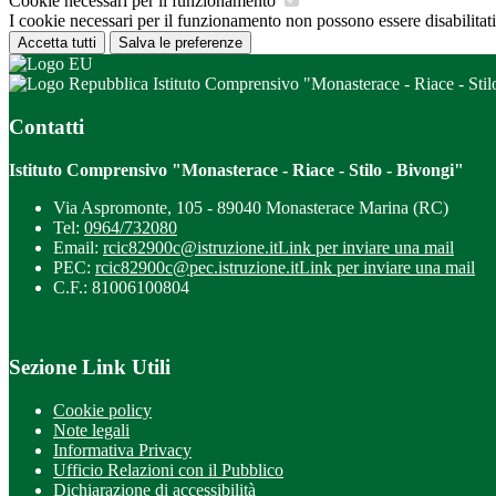
Cookie necessari per il funzionamento
I cookie necessari per il funzionamento non possono essere disabilitati.
Accetta tutti
Salva le preferenze
Istituto Comprensivo "Monasterace - Riace - Stil
Contatti
Istituto Comprensivo "Monasterace - Riace - Stilo - Bivongi"
Via Aspromonte, 105 - 89040 Monasterace Marina (RC)
Tel:
0964/732080
Email:
rcic82900c@istruzione.it
Link per inviare una mail
PEC:
rcic82900c@pec.istruzione.it
Link per inviare una mail
C.F.: 81006100804
Sezione Link Utili
Cookie policy
Note legali
Informativa Privacy
Ufficio Relazioni con il Pubblico
Dichiarazione di accessibilità