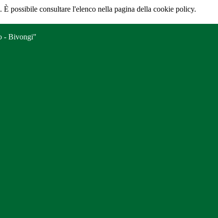
 È possibile consultare l'elenco nella pagina della cookie policy.
o - Bivongi"