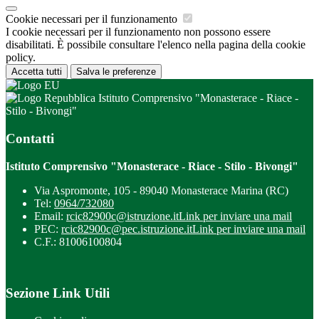
Cookie necessari per il funzionamento
I cookie necessari per il funzionamento non possono essere
disabilitati. È possibile consultare l'elenco nella pagina della cookie
policy.
Accetta tutti
Salva le preferenze
Istituto Comprensivo "Monasterace - Riace -
Stilo - Bivongi"
Contatti
Istituto Comprensivo "Monasterace - Riace - Stilo - Bivongi"
Via Aspromonte, 105 - 89040 Monasterace Marina (RC)
Tel:
0964/732080
Email:
rcic82900c@istruzione.it
Link per inviare una mail
PEC:
rcic82900c@pec.istruzione.it
Link per inviare una mail
C.F.: 81006100804
Sezione Link Utili