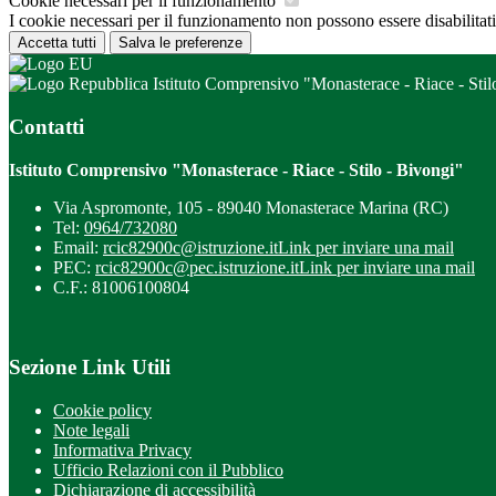
Cookie necessari per il funzionamento
I cookie necessari per il funzionamento non possono essere disabilitati.
Accetta tutti
Salva le preferenze
Istituto Comprensivo "Monasterace - Riace - Stil
Contatti
Istituto Comprensivo "Monasterace - Riace - Stilo - Bivongi"
Via Aspromonte, 105 - 89040 Monasterace Marina (RC)
Tel:
0964/732080
Email:
rcic82900c@istruzione.it
Link per inviare una mail
PEC:
rcic82900c@pec.istruzione.it
Link per inviare una mail
C.F.: 81006100804
Sezione Link Utili
Cookie policy
Note legali
Informativa Privacy
Ufficio Relazioni con il Pubblico
Dichiarazione di accessibilità