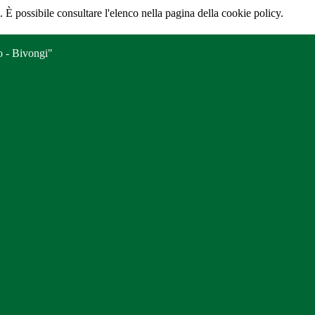
 È possibile consultare l'elenco nella pagina della cookie policy.
o - Bivongi"