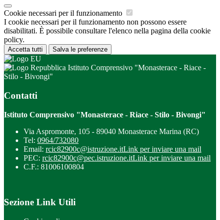
Cookie necessari per il funzionamento
I cookie necessari per il funzionamento non possono essere
disabilitati. È possibile consultare l'elenco nella pagina della cookie
policy.
Accetta tutti
Salva le preferenze
Istituto Comprensivo "Monasterace - Riace -
Stilo - Bivongi"
Contatti
Istituto Comprensivo "Monasterace - Riace - Stilo - Bivongi"
Via Aspromonte, 105 - 89040 Monasterace Marina (RC)
Tel:
0964/732080
Email:
rcic82900c@istruzione.it
Link per inviare una mail
PEC:
rcic82900c@pec.istruzione.it
Link per inviare una mail
C.F.: 81006100804
Sezione Link Utili