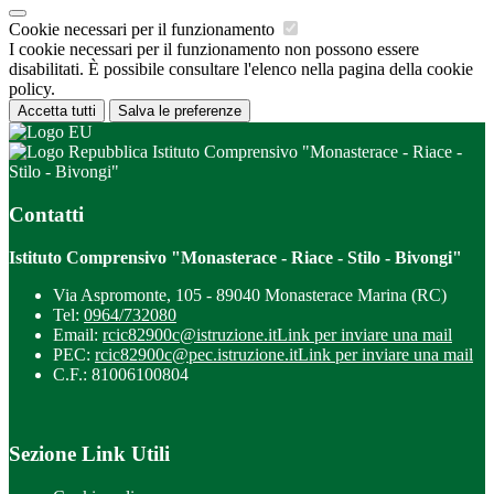
Cookie necessari per il funzionamento
I cookie necessari per il funzionamento non possono essere
disabilitati. È possibile consultare l'elenco nella pagina della cookie
policy.
Accetta tutti
Salva le preferenze
Istituto Comprensivo "Monasterace - Riace -
Stilo - Bivongi"
Contatti
Istituto Comprensivo "Monasterace - Riace - Stilo - Bivongi"
Via Aspromonte, 105 - 89040 Monasterace Marina (RC)
Tel:
0964/732080
Email:
rcic82900c@istruzione.it
Link per inviare una mail
PEC:
rcic82900c@pec.istruzione.it
Link per inviare una mail
C.F.: 81006100804
Sezione Link Utili