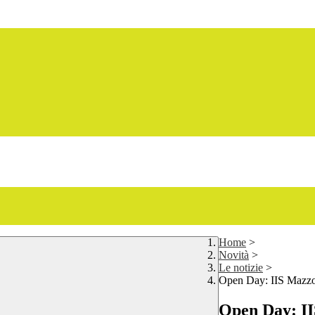
Home
>
Novità
>
Le notizie
>
Open Day: IIS Mazzo
Open Day: II