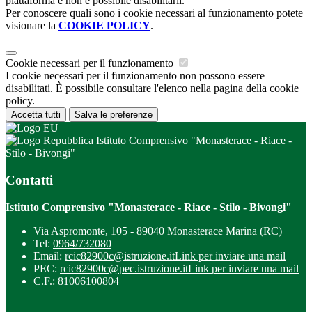
piattaforma e non è possibile disabilitarli.
Per conoscere quali sono i cookie necessari al funzionamento potete
visionare la
COOKIE POLICY
.
Cookie necessari per il funzionamento
I cookie necessari per il funzionamento non possono essere
disabilitati. È possibile consultare l'elenco nella pagina della cookie
policy.
Accetta tutti
Salva le preferenze
Istituto Comprensivo "Monasterace - Riace -
Stilo - Bivongi"
Contatti
Istituto Comprensivo "Monasterace - Riace - Stilo - Bivongi"
Via Aspromonte, 105 - 89040 Monasterace Marina (RC)
Tel:
0964/732080
Email:
rcic82900c@istruzione.it
Link per inviare una mail
PEC:
rcic82900c@pec.istruzione.it
Link per inviare una mail
C.F.: 81006100804