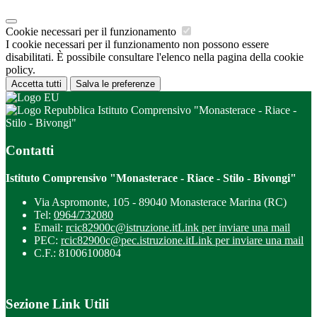
Cookie necessari per il funzionamento
I cookie necessari per il funzionamento non possono essere
disabilitati. È possibile consultare l'elenco nella pagina della cookie
policy.
Accetta tutti
Salva le preferenze
Istituto Comprensivo "Monasterace - Riace -
Stilo - Bivongi"
Contatti
Istituto Comprensivo "Monasterace - Riace - Stilo - Bivongi"
Via Aspromonte, 105 - 89040 Monasterace Marina (RC)
Tel:
0964/732080
Email:
rcic82900c@istruzione.it
Link per inviare una mail
PEC:
rcic82900c@pec.istruzione.it
Link per inviare una mail
C.F.: 81006100804
Sezione Link Utili