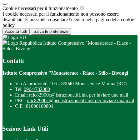
Cookie necessari per il funzionamento
I cookie necessari per il funzionamento non possono essere
disabilitati. È possibile consultare l'elenco nella pagina della cookie
policy.
Accetta tutti
Salva le preferenze
Istituto Comprensivo "Monasterace - Riace -
Stilo - Bivongi"
Contatti
Istituto Comprensivo "Monasterace - Riace - Stilo - Bivongi"
Via Aspromonte, 105 - 89040 Monasterace Marina (RC)
Tel:
0964/732080
Email:
rcic82900c@istruzione.it
Link per inviare una mail
PEC:
rcic82900c@pec.istruzione.it
Link per inviare una mail
C.F.: 81006100804
Sezione Link Utili